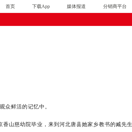
首页
下载App
媒体报道
分销商平台
权益行为，我司将通过法律途径追责到底！
在观众鲜活的记忆中。
京香山慈幼院毕业，来到河北唐县她家乡教书的臧先