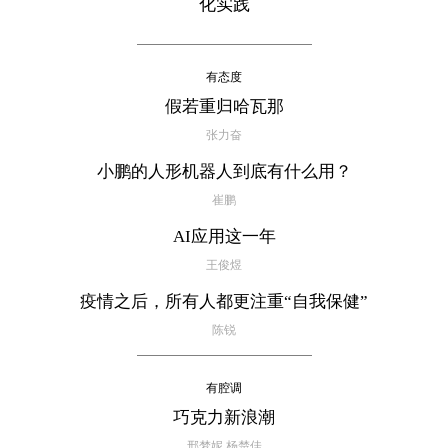
化实践
有态度
假若重归哈瓦那
张力奋
小鹏的人形机器人到底有什么用？
崔鹏
AI应用这一年
王俊煜
疫情之后，所有人都更注重“自我保健”
陈锐
有腔调
巧克力新浪潮
邢梦妮 杨楚佳