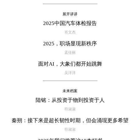
展开讲讲
2025中国汽车体检报告
肖文杰
2025，职场显现新秩序
孟佳丽
面对AI，大象们都开始跳舞
吴洋洋
未来档案
陆铭：从投资于物到投资于人
符淑淑
秦朔：接下来是超长韧性时期，但会涌现更多希望
符淑淑